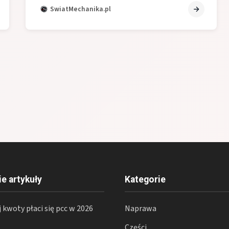
SwiatMechanika.pl
ie artykuły
Kategorie
j kwoty płaci się pcc w 2026
Naprawa
Części