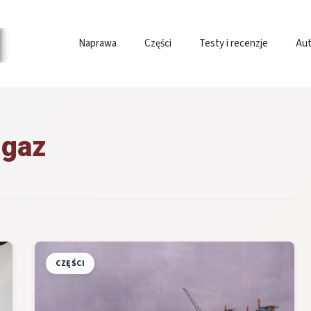
Naprawa
Części
Testy i recenzje
Aut
gaz
CZĘŚCI