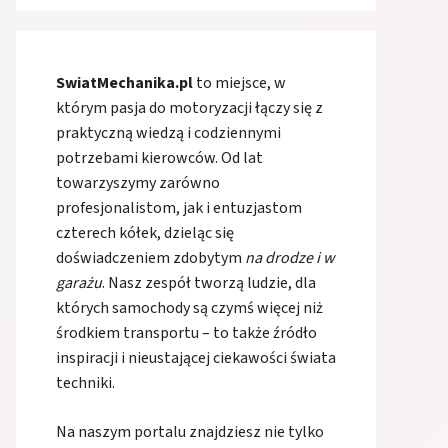
SwiatMechanika.pl
to miejsce, w
którym pasja do motoryzacji łączy się z
praktyczną wiedzą i codziennymi
potrzebami kierowców. Od lat
towarzyszymy zarówno
profesjonalistom, jak i entuzjastom
czterech kółek, dzieląc się
doświadczeniem zdobytym
na drodze i w
garażu
. Nasz zespół tworzą ludzie, dla
których samochody są czymś więcej niż
środkiem transportu – to także źródło
inspiracji i nieustającej ciekawości świata
techniki.
Na naszym portalu znajdziesz nie tylko