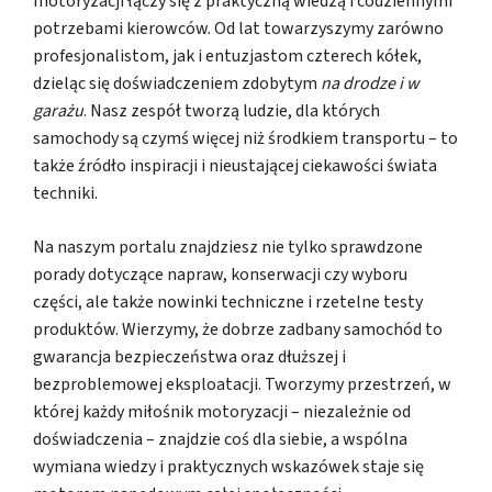
motoryzacji łączy się z praktyczną wiedzą i codziennymi
potrzebami kierowców. Od lat towarzyszymy zarówno
profesjonalistom, jak i entuzjastom czterech kółek,
dzieląc się doświadczeniem zdobytym
na drodze i w
garażu
. Nasz zespół tworzą ludzie, dla których
samochody są czymś więcej niż środkiem transportu – to
także źródło inspiracji i nieustającej ciekawości świata
techniki.
Na naszym portalu znajdziesz nie tylko sprawdzone
porady dotyczące napraw, konserwacji czy wyboru
części, ale także nowinki techniczne i rzetelne testy
produktów. Wierzymy, że dobrze zadbany samochód to
gwarancja bezpieczeństwa oraz dłuższej i
bezproblemowej eksploatacji. Tworzymy przestrzeń, w
której każdy miłośnik motoryzacji – niezależnie od
doświadczenia – znajdzie coś dla siebie, a wspólna
wymiana wiedzy i praktycznych wskazówek staje się