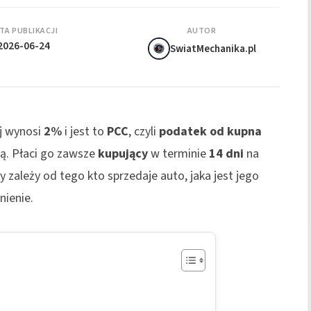
TA PUBLIKACJI
AUTOR
2026-06-24
SwiatMechanika.pl
j wynosi
2%
i jest to
PCC
, czyli
podatek od kupna
ną. Płaci go zawsze
kupujący
w terminie
14 dni
na
 zależy od tego kto sprzedaje auto, jaka jest jego
nienie.