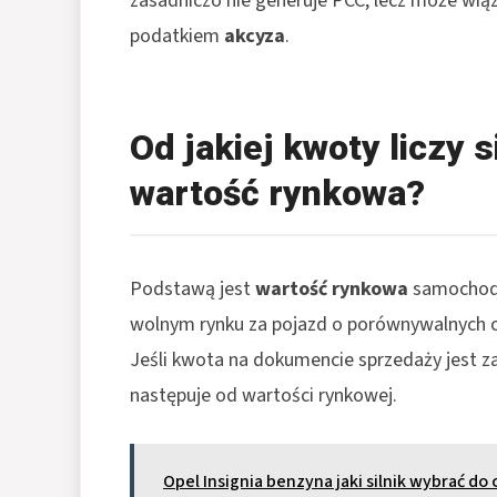
zasadniczo nie generuje PCC, lecz może wiąz
podatkiem
akcyza
.
Od jakiej kwoty liczy s
wartość rynkowa?
Podstawą jest
wartość rynkowa
samochodu,
wolnym rynku za pojazd o porównywalnych c
Jeśli kwota na dokumencie sprzedaży jest z
następuje od wartości rynkowej.
Opel Insignia benzyna jaki silnik wybrać do