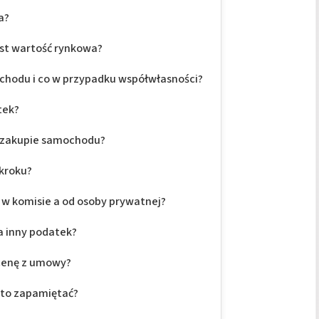
a?
jest wartość rynkowa?
ochodu i co w przypadku współwłasności?
tek?
y zakupie samochodu?
 kroku?
w komisie a od osoby prywatnej?
a inny podatek?
cenę z umowy?
arto zapamiętać?