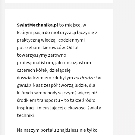
SwiatMechanika.pl
to miejsce, w
którym pasja do motoryzacji łączy się z
praktyczną wiedzą i codziennymi
potrzebami kierowców. Od lat
towarzyszymy zarówno
profesjonalistom, jak i entuzjastom
czterech kółek, dzieląc się
doświadczeniem zdobytym
na drodze i w
garażu
. Nasz zespół tworzą ludzie, dla
których samochody są czymś więcej niż
środkiem transportu – to także źródło
inspiracji i nieustającej ciekawości świata
techniki.
Na naszym portalu znajdziesz nie tylko