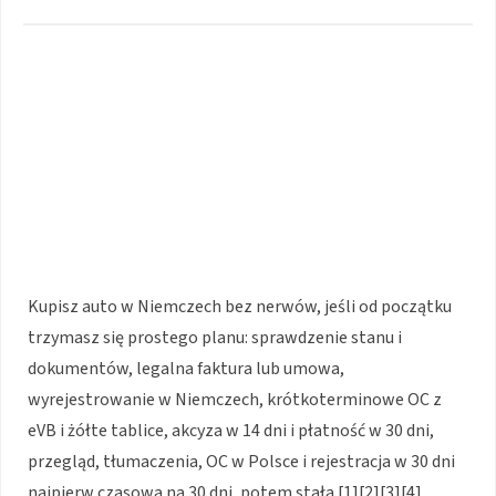
Kupisz auto w Niemczech bez nerwów, jeśli od początku
trzymasz się prostego planu: sprawdzenie stanu i
dokumentów, legalna faktura lub umowa,
wyrejestrowanie w Niemczech, krótkoterminowe OC z
eVB i żółte tablice, akcyza w 14 dni i płatność w 30 dni,
przegląd, tłumaczenia, OC w Polsce i rejestracja w 30 dni
najpierw czasowa na 30 dni, potem stała [1][2][3][4].