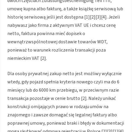
dwóch częściach Zulassungsbescheinigung Teil I i II,
umowę kupna albo fakturę, a także książkę serwisową lub
historię serwisową jeśli jest dostępna [1][2][3][4]. Jeżeli
nabywasz jako firma z aktywnym VAT UE i chcesz cenę
netto, faktura powinna mieć dopisek o
wewnątrzwspólnotowej dostawie towarów WDT,
ponieważ to warunek rozliczenia transakcji poza
niemieckim VAT [2].
Dla osoby prywatnej zakup netto jest możliwy wyłącznie
wtedy, gdy pojazd spełnia kryteria nowego czyli ma do 6
miesięcy lub do 6000 km przebiegu, w przeciwnym razie
transakcja pozostaje w cenie brutto [2]. Należy unikać
konstrukcji omijających prawo w rodzaju umów na
znajomego i zawsze domagać się legalnej faktury albo
poprawnej umowy, ponieważ braki i błędy w dokumentacji
mogą skutkować odmową rejestracji w Polsce [2][3][1][4].