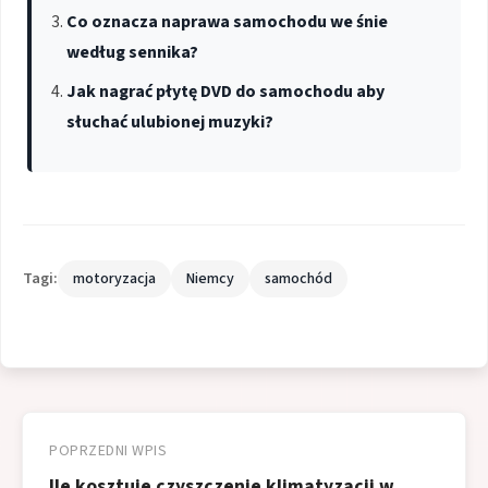
Co oznacza naprawa samochodu we śnie
według sennika?
Jak nagrać płytę DVD do samochodu aby
słuchać ulubionej muzyki?
Tagi:
motoryzacja
Niemcy
samochód
Nawigacja
wpisu
POPRZEDNI WPIS
Ile kosztuje czyszczenie klimatyzacji w