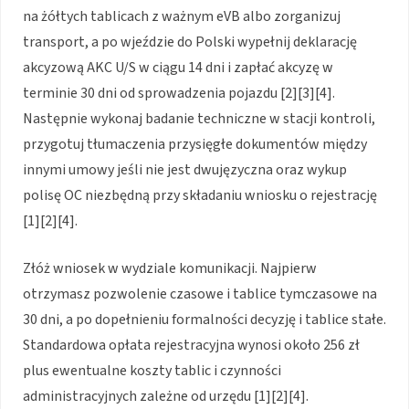
na żółtych tablicach z ważnym eVB albo zorganizuj
transport, a po wjeździe do Polski wypełnij deklarację
akcyzową AKC U/S w ciągu 14 dni i zapłać akcyzę w
terminie 30 dni od sprowadzenia pojazdu [2][3][4].
Następnie wykonaj badanie techniczne w stacji kontroli,
przygotuj tłumaczenia przysięgłe dokumentów między
innymi umowy jeśli nie jest dwujęzyczna oraz wykup
polisę OC niezbędną przy składaniu wniosku o rejestrację
[1][2][4].
Złóż wniosek w wydziale komunikacji. Najpierw
otrzymasz pozwolenie czasowe i tablice tymczasowe na
30 dni, a po dopełnieniu formalności decyzję i tablice stałe.
Standardowa opłata rejestracyjna wynosi około 256 zł
plus ewentualne koszty tablic i czynności
administracyjnych zależne od urzędu [1][2][4].