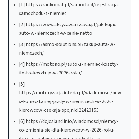
[1] https://rankomat.pl/samochod/rejestracja-
samochodu-z-niemiec
[2] https://www.akcyzawarszawa.pl/jak-kupic-
auto-w-niemczech-w-cenie-netto
[3] https://asmo-solutions.pl/zakup-auta-w-
niemczech/
[4] https://motono.pl/auto-z-niemiec-koszty-
ile-to-kosztuje-w-2026-roku/
[5]
https://motoryzacja.interia.pl/wiadomosci/new
s-koniec-taniej-jazdy-w-niemczech-w-2026-
kierowcow-czekaja-spo,nId,22423153
[6] https://dojczland.info/wiadomosci/niemcy-
co-zmienia-sie-dla-kierowcow-w-2026-roku-
drozsze-paliwo-i-nowe-zasady-dla-aut-