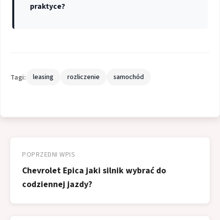
praktyce?
Tagi:
leasing
rozliczenie
samochód
Nawigacja
wpisu
POPRZEDNI WPIS
Chevrolet Epica jaki silnik wybrać do
codziennej jazdy?