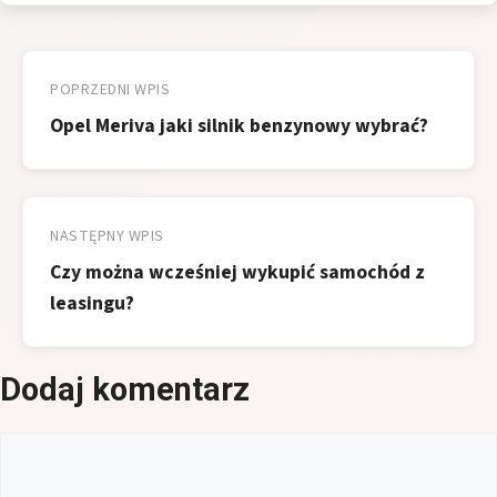
Nawigacja
wpisu
POPRZEDNI WPIS
Opel Meriva jaki silnik benzynowy wybrać?
NASTĘPNY WPIS
Czy można wcześniej wykupić samochód z
leasingu?
Dodaj komentarz
Komentarz