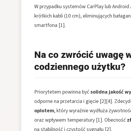
W przypadku systemów CarPlay lub Android A
krótkich kabli (10 cm), eliminujących bałaga
smartfona
[1]
.
Na co zwrócić uwagę 
codziennego użytku?
Priorytetem powinna być
solidna jakość w
odporne na przetarcia i gięcie
[2][4]
. Zdecy
oplotem
, który wyraźnie wydłuża żywotnoś
oraz wpływem temperatury
[1]
. Obecność
z
na stabilność i czystość sygnału
[2]
.