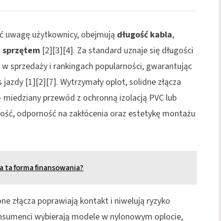
ić uwagę użytkownicy, obejmują
długość kabla
,
e sprzętem
[2][3][4]
. Za standard uznaje się długości
w sprzedaży i rankingach popularności, gwarantując
s jazdy
[1][2][7]
. Wytrzymały oplot, solidne złącza
 miedziany przewód z ochronną izolacją PVC lub
ość, odporność na zakłócenia oraz estetykę montażu
ga ta forma finansowania?
e złącza poprawiają kontakt i niwelują ryzyko
konsumenci wybierają modele w nylonowym oplocie,