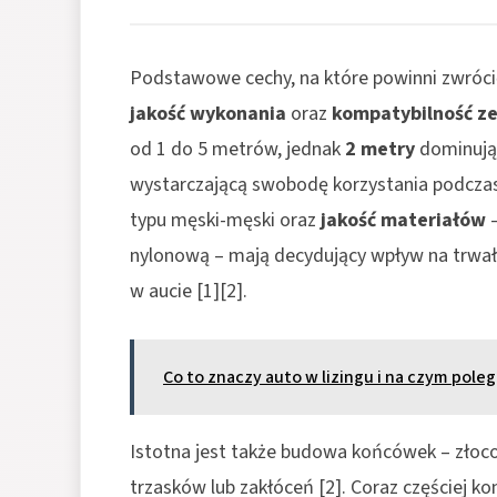
Podstawowe cechy, na które powinni zwróc
jakość wykonania
oraz
kompatybilność z
od 1 do 5 metrów, jednak
2 metry
dominują 
wystarczającą swobodę korzystania podcza
typu męski-męski oraz
jakość materiałów
–
nylonową – mają decydujący wpływ na trwał
w aucie
[1][2]
.
Co to znaczy auto w lizingu i na czym pole
Istotna jest także budowa końcówek – złocon
trzasków lub zakłóceń
[2]
. Coraz częściej 