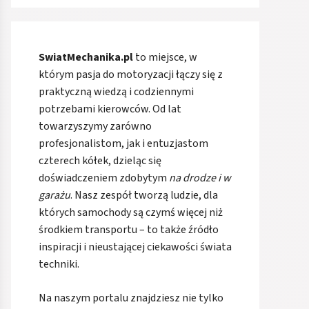
SwiatMechanika.pl
to miejsce, w
którym pasja do motoryzacji łączy się z
praktyczną wiedzą i codziennymi
potrzebami kierowców. Od lat
towarzyszymy zarówno
profesjonalistom, jak i entuzjastom
czterech kółek, dzieląc się
doświadczeniem zdobytym
na drodze i w
garażu
. Nasz zespół tworzą ludzie, dla
których samochody są czymś więcej niż
środkiem transportu – to także źródło
inspiracji i nieustającej ciekawości świata
techniki.
Na naszym portalu znajdziesz nie tylko