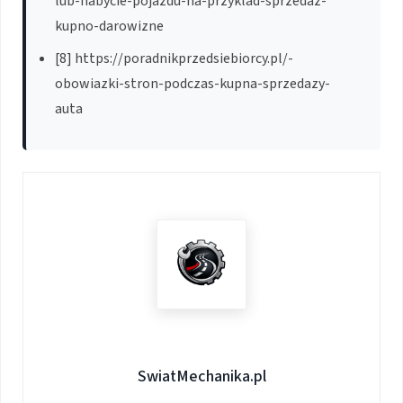
lub-nabycie-pojazdu-na-przyklad-sprzedaz-
kupno-darowizne
[8] https://poradnikprzedsiebiorcy.pl/-
obowiazki-stron-podczas-kupna-sprzedazy-
auta
SwiatMechanika.pl