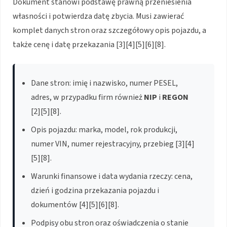
Dokument stanowi podstawę prawną przeniesienia
własności i potwierdza datę zbycia. Musi zawierać
komplet danych stron oraz szczegółowy opis pojazdu, a
także cenę i datę przekazania [3][4][5][6][8].
Dane stron: imię i nazwisko, numer PESEL,
adres, w przypadku firm również
NIP
i
REGON
[2][5][8].
Opis pojazdu: marka, model, rok produkcji,
numer VIN, numer rejestracyjny, przebieg [3][4]
[5][8].
Warunki finansowe i data wydania rzeczy: cena,
dzień i godzina przekazania pojazdu i
dokumentów [4][5][6][8].
Podpisy obu stron oraz oświadczenia o stanie