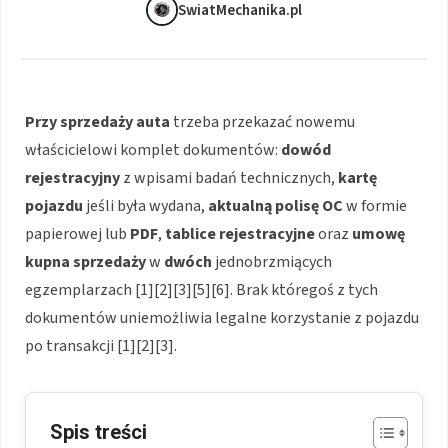
SwiatMechanika.pl
Przy sprzedaży auta
trzeba przekazać nowemu
właścicielowi komplet dokumentów:
dowód
rejestracyjny
z wpisami badań technicznych,
kartę
pojazdu
jeśli była wydana,
aktualną polisę OC
w formie
papierowej lub
PDF
,
tablice rejestracyjne
oraz
umowę
kupna sprzedaży
w
dwóch
jednobrzmiących
egzemplarzach [1][2][3][5][6]. Brak któregoś z tych
dokumentów uniemożliwia legalne korzystanie z pojazdu
po transakcji [1][2][3].
Spis treści