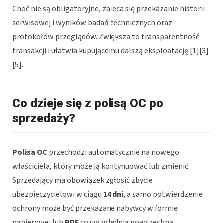
Choć nie są obligatoryjne, zaleca się przekazanie historii
serwisowej i wyników badań technicznych oraz
protokołów przeglądów. Zwiększa to transparentność
transakcji i ułatwia kupującemu dalszą eksploatację [1][3]
[5].
Co dzieje się z polisą OC po
sprzedaży?
Polisa OC
przechodzi automatycznie na nowego
właściciela, który może ją kontynuować lub zmienić.
Sprzedający ma obowiązek zgłosić zbycie
ubezpieczycielowi w ciągu
14 dni
, a samo potwierdzenie
ochrony może być przekazane nabywcy w formie
papierowej lub
PDF
co uwzględnia powszechną