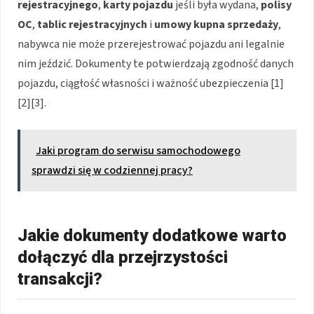
rejestracyjnego
,
karty pojazdu
jeśli była wydana,
polisy
OC
,
tablic rejestracyjnych
i
umowy kupna sprzedaży
,
nabywca nie może przerejestrować pojazdu ani legalnie
nim jeździć. Dokumenty te potwierdzają zgodność danych
pojazdu, ciągłość własności i ważność ubezpieczenia [1]
[2][3].
Jaki program do serwisu samochodowego
sprawdzi się w codziennej pracy?
Jakie dokumenty dodatkowe warto
dołączyć dla przejrzystości
transakcji?