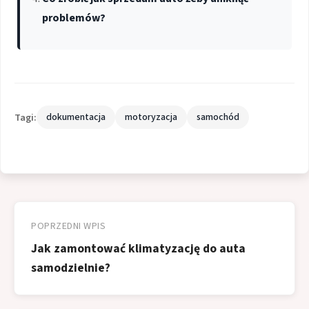
problemów?
Tagi:
dokumentacja
motoryzacja
samochód
Nawigacja
wpisu
POPRZEDNI WPIS
Jak zamontować klimatyzację do auta
samodzielnie?